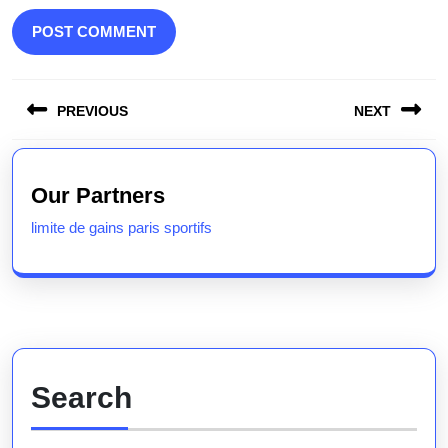
Post
PREVIOUS
NEXT
navigation
Previous
Next
post:
post:
Our Partners
limite de gains paris sportifs
Search