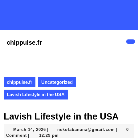
Skip
to
content
Skip
to
content
chippulse.fr
Op
But
chippulse.fr
Uncategorized
Lavish Lifestyle in the USA
Lavish Lifestyle in the USA
March
nekolaba
March 14, 2026
nekolabanana@gmail.com
0
|
|
14,
Comment
12:29 pm
|